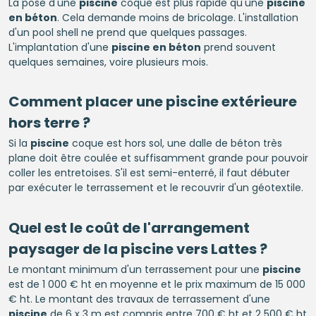
La pose d'une
piscine
coque est plus rapide qu'une
piscine
en béton
. Cela demande moins de bricolage. L'installation
d'un pool shell ne prend que quelques passages.
L'implantation d'une
piscine en béton
prend souvent
quelques semaines, voire plusieurs mois.
Comment placer une
piscine
extérieure
hors terre ?
Si la
piscine
coque est hors sol, une dalle de béton très
plane doit être coulée et suffisamment grande pour pouvoir
coller les entretoises. S'il est semi-enterré, il faut débuter
par exécuter le terrassement et le recouvrir d'un géotextile.
Quel est le coût de l'arrangement
paysager de la
piscine
vers Lattes ?
Le montant minimum d'un terrassement pour une
piscine
est de 1 000 € ht en moyenne et le prix maximum de 15 000
€ ht. Le montant des travaux de terrassement d'une
piscine
de 6 x 3 m est compris entre 700 € ht et 2 500 € ht