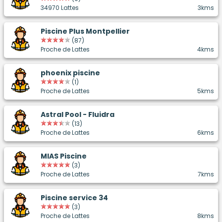
34970 Lattes
3kms
Piscine Plus Montpellier
(87)
Proche de Lattes
4kms
phoenix piscine
(1)
Proche de Lattes
5kms
Astral Pool - Fluidra
(13)
Proche de Lattes
6kms
MIAS Piscine
(3)
Proche de Lattes
7kms
Piscine service 34
(3)
Proche de Lattes
8kms