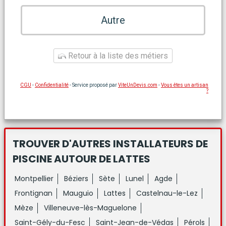
Autre
Retour à la liste des métiers
CGU
-
Confidentialité
- Service proposé par
ViteUnDevis.com
-
Vous êtes un artisan
?
TROUVER D'AUTRES INSTALLATEURS DE
PISCINE
AUTOUR DE LATTES
Montpellier
Béziers
Sète
Lunel
Agde
Frontignan
Mauguio
Lattes
Castelnau-le-Lez
Mèze
Villeneuve-lès-Maguelone
Saint-Gély-du-Fesc
Saint-Jean-de-Védas
Pérols