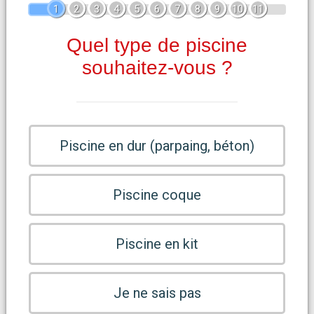
1
2
3
4
5
6
7
8
9
10
11
Quel type de piscine
souhaitez-vous ?
Piscine en dur (parpaing, béton)
Piscine coque
Piscine en kit
Je ne sais pas