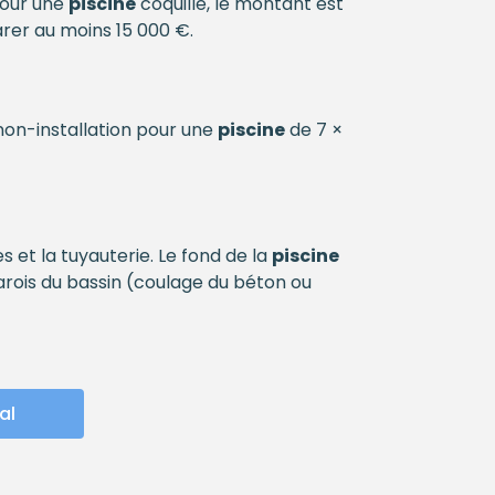
Pour une
piscine
coquille, le montant est
parer au moins 15 000 €.
non-installation pour une
piscine
de 7 ×
 et la tuyauterie. Le fond de la
piscine
 parois du bassin (coulage du béton ou
al