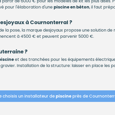
partir de 6000 € pour les modèles de kit les plus aisés. 
evé pour l'élaboration d'une
piscine en béton
, il faut pré
esjoyaux à Cournonterral ?
e la pose, la marque desjoyaux propose une solution de 
mmencent à 4500 € et peuvent parvenir 5000 €.
terraine ?
piscine
et des tranchées pour les équipements électriques
gravier. Installation de la structure: laisser en place les
e choisis un installateur de
piscine
près de Cournonterr