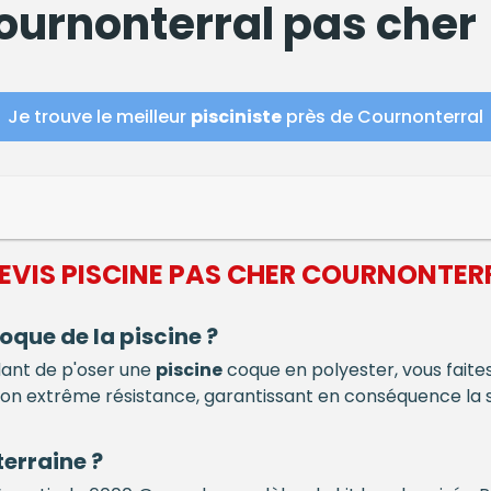
urnonterral pas cher
Je trouve le meilleur
pisciniste
près de Cournonterral
DEVIS
PISCINE
PAS CHER COURNONTER
oque de la
piscine
?
idant de p'oser une
piscine
coque en polyester, vous faites
son extrême résistance, garantissant en conséquence la s
erraine ?