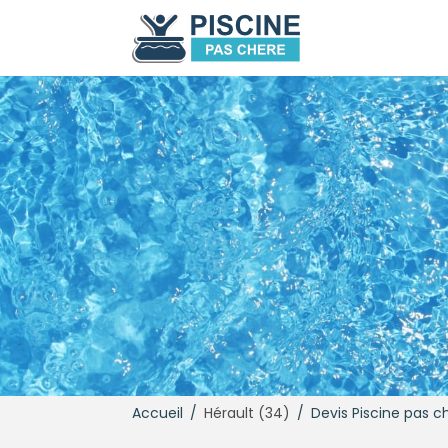
Accueil
/
Hérault (34)
/
Devis Piscine pas c