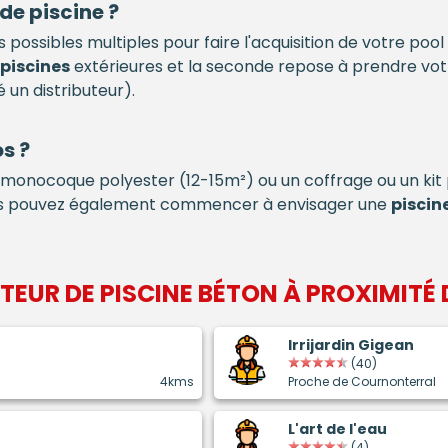
 de
piscine
?
 possibles multiples pour faire l'acquisition de votre pool
piscines
extérieures et la seconde repose à prendre vo
 un distributeur).
s ?
monocoque polyester (12-15m²) ou un coffrage ou un ki
ous pouvez également commencer à envisager une
piscin
ATEUR DE
PISCINE BÉTON
À PROXIMITÉ
Irrijardin Gigean
(40)
4kms
Proche de Cournonterral
L'art de l'eau
(4)