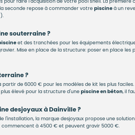
es pour faire l'acquisition de votre pool shell. La premièr
t la seconde repose à commander votre
piscine
à un rev
).
ine
souterraine ?
piscine
et des tranchées pour les équipements électriques
 gravier. Mise en place de la structure: poser en place les
erraine ?
partir de 6000 € pour les modèles de kit les plus faciles
 plus élevé pour la structure d'une
piscine en béton
, il 
ine
desjoyaux à Dainville ?
e l'installation, la marque desjoyaux propose une solutio
rix commencent à 4500 € et peuvent gravir 5000 €.