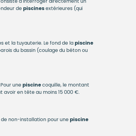
e consiste à interroger directement un
endeur de
piscines
extérieures (qui
 et la tuyauterie. Le fond de la
piscine
 parois du bassin (coulage du béton ou
. Pour une
piscine
coquille, le montant
faut avoir en tête au moins 15 000 €.
n de non-installation pour une
piscine