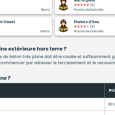
North pool
(0)
6kms
Proche de Dainville
nt Vaast
Plaisirs d'Eau
(5)
10kms
Proche de Dainville
ine
extérieure hors terre ?
le de béton très plane doit être coulée et suffisamment g
aut commencer par adresser le terrassement et le recouvrir
ine
?
Pri
80 