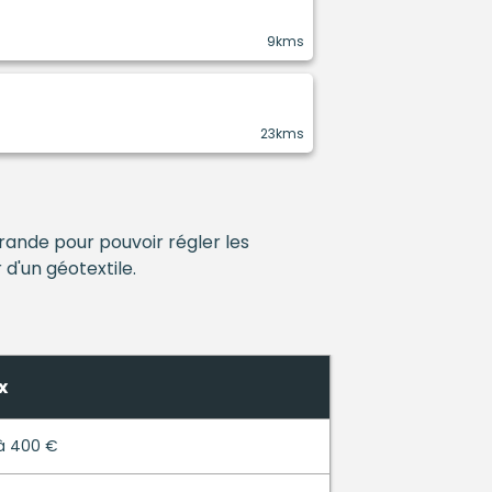
9kms
23kms
rande pour pouvoir régler les
 d'un géotextile.
x
à 400 €