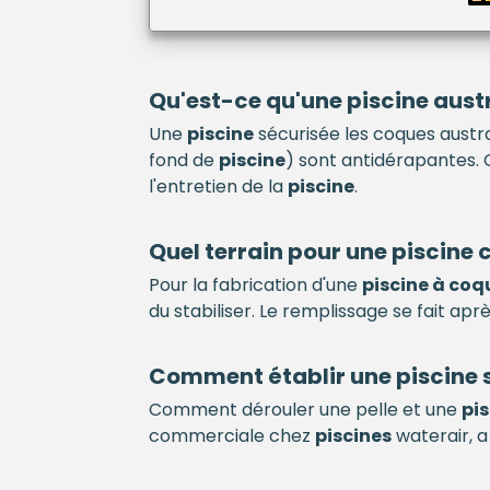
Qu'est-ce qu'une
piscine
austr
Une
piscine
sécurisée les coques austra
fond de
piscine
) sont antidérapantes. 
l'entretien de la
piscine
.
Quel terrain pour une
piscine
c
Pour la fabrication d'une
piscine à coq
du stabiliser. Le remplissage se fait apr
Comment établir une
piscine
Comment dérouler une pelle et une
pi
commerciale chez
piscines
waterair, a