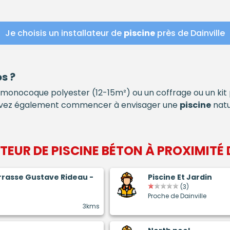
Je choisis un installateur de
piscine
près de Dainville
s ?
monocoque polyester (12-15m²) ou un coffrage ou un ki
pouvez également commencer à envisager une
piscine
natu
ATEUR DE
PISCINE BÉTON
À PROXIMITÉ 
errasse Gustave Rideau -
Piscine Et Jardin
(3)
Proche de Dainville
3kms