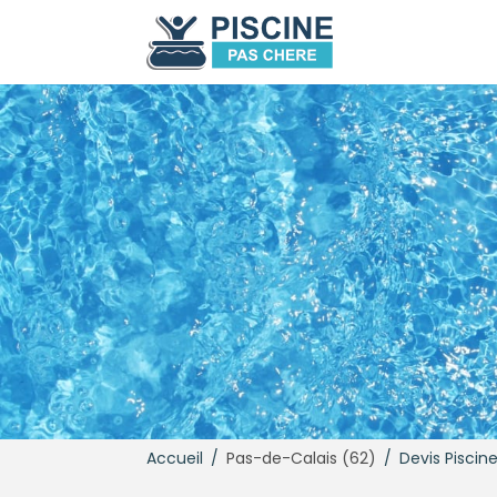
Accueil
/
Pas-de-Calais (62)
/
Devis Piscin