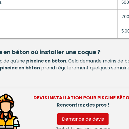
s
500
700
5.0
e en béton
où installer une coque ?
pide qu'une
piscine en béton
. Cela demande moins de bou
piscine en béton
prend régulierement quelques semaines
DEVIS INSTALLATION POUR
PISCINE BÉT
Rencontrez des pros !
Demande de devis
Gratuit / sans vous engager