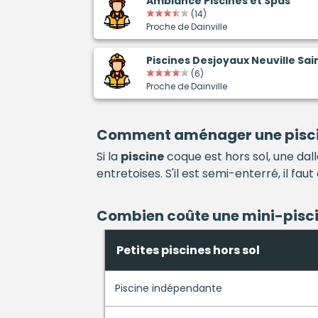
Ambiance Piscines et Spas
(14)
Proche de Dainville
Piscines Desjoyaux Neuville Sai
(6)
Proche de Dainville
Comment aménager une
pisc
Si la
piscine
coque est hors sol, une dal
entretoises. S'il est semi-enterré, il f
Combien coûte une mini-
pisc
Petites piscines hors sol
Piscine indépendante