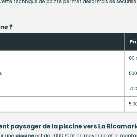
Cette technique de pointe permet désormais de sécuriser 
ine
?
Pri
80 
s
500
700
5.0
ment paysager de la
piscine
vers La Ricamari
ur une
piscine
est de 1 000 € ht en moyenne et le montan