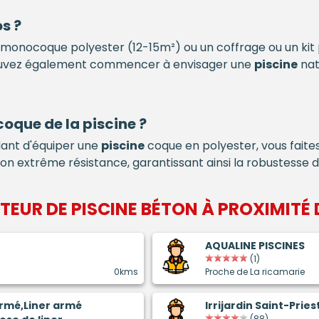
s ?
monocoque polyester (12-15m²) ou un coffrage ou un ki
pouvez également commencer à envisager une
piscine
nat
 coque de la
piscine
?
idant d'équiper une
piscine
coque en polyester, vous faites 
son extrême résistance, garantissant ainsi la robustesse 
ATEUR DE
PISCINE BÉTON
À PROXIMITÉ 
AQUALINE PISCINES
(1)
0kms
Proche de La ricamarie
armé,Liner armé
Irrijardin Saint-Prie
(88)