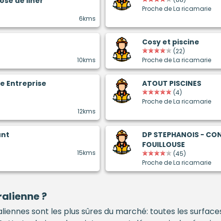
ose de liner
Proche de La ricamarie
6kms
Cosy et piscine
(22)
10kms
Proche de La ricamarie
e Entreprise
ATOUT PISCINES
(4)
Proche de La ricamarie
12kms
unt
DP STEPHANOIS - CO
FOUILLOUSE
15kms
(45)
Proche de La ricamarie
alienne ?
liennes sont les plus sûres du marché: toutes les surfac