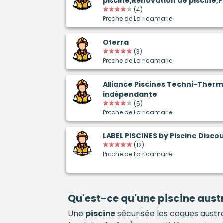
piscine,Rénovation de piscine,P
(4)
Proche de La ricamarie
Oterra
(3)
Proche de La ricamarie
Alliance Piscines Techni-Therm
indépendante
(5)
Proche de La ricamarie
LABEL PISCINES by Piscine Disco
(12)
Proche de La ricamarie
Qu'est-ce qu'une
piscine
austr
Une
piscine
sécurisée les coques austra