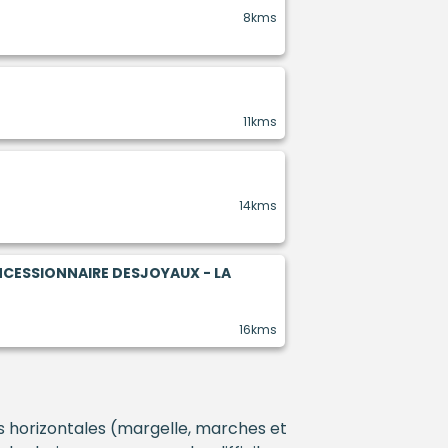
8kms
11kms
14kms
NCESSIONNAIRE DESJOYAUX - LA
16kms
es horizontales (margelle, marches et