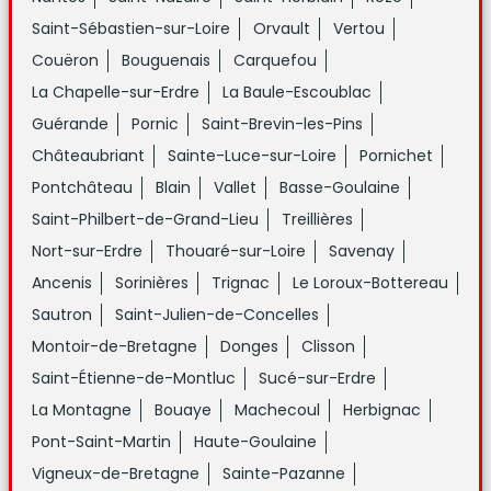
Saint-Sébastien-sur-Loire
Orvault
Vertou
Couëron
Bouguenais
Carquefou
La Chapelle-sur-Erdre
La Baule-Escoublac
Guérande
Pornic
Saint-Brevin-les-Pins
Châteaubriant
Sainte-Luce-sur-Loire
Pornichet
Pontchâteau
Blain
Vallet
Basse-Goulaine
Saint-Philbert-de-Grand-Lieu
Treillières
Nort-sur-Erdre
Thouaré-sur-Loire
Savenay
Ancenis
Sorinières
Trignac
Le Loroux-Bottereau
Sautron
Saint-Julien-de-Concelles
Montoir-de-Bretagne
Donges
Clisson
Saint-Étienne-de-Montluc
Sucé-sur-Erdre
La Montagne
Bouaye
Machecoul
Herbignac
Pont-Saint-Martin
Haute-Goulaine
Vigneux-de-Bretagne
Sainte-Pazanne