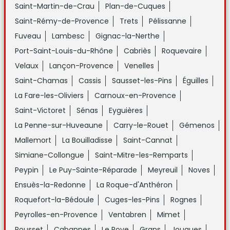
Saint-Martin-de-Crau
Plan-de-Cuques
Saint-Rémy-de-Provence
Trets
Pélissanne
Fuveau
Lambesc
Gignac-la-Nerthe
Port-Saint-Louis-du-Rhône
Cabriès
Roquevaire
Velaux
Lançon-Provence
Venelles
Saint-Chamas
Cassis
Sausset-les-Pins
Éguilles
La Fare-les-Oliviers
Carnoux-en-Provence
Saint-Victoret
Sénas
Eyguières
La Penne-sur-Huveaune
Carry-le-Rouet
Gémenos
Mallemort
La Bouilladisse
Saint-Cannat
Simiane-Collongue
Saint-Mitre-les-Remparts
Peypin
Le Puy-Sainte-Réparade
Meyreuil
Noves
Ensuès-la-Redonne
La Roque-d'Anthéron
Roquefort-la-Bédoule
Cuges-les-Pins
Rognes
Peyrolles-en-Provence
Ventabren
Mimet
Rousset
Cabannes
Le Rove
Grans
Jouques