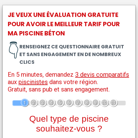
JE VEUX UNE ÉVALUATION GRATUITE
POUR AVOIR LE MEILLEUR TARIF POUR
MA
PISCINE BÉTON
👇
RENSEIGNEZ CE QUESTIONNAIRE GRATUIT
ET SANS ENGAGEMENT EN DE NOMBREUX
CLICS
En 5 minutes, demandez
3 devis comparatifs
aux
piscinistes
dans votre région.
Gratuit, sans pub et sans engagement.
1
2
3
4
5
6
7
8
9
10
11
Quel type de piscine
souhaitez-vous ?