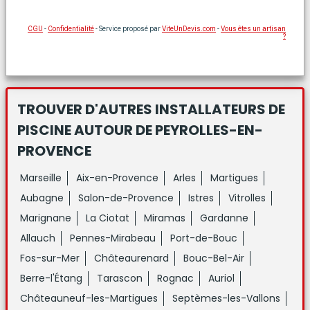
CGU
-
Confidentialité
- Service proposé par
ViteUnDevis.com
-
Vous êtes un artisan
?
TROUVER D'AUTRES INSTALLATEURS DE
PISCINE
AUTOUR DE PEYROLLES-EN-
PROVENCE
Marseille
Aix-en-Provence
Arles
Martigues
Aubagne
Salon-de-Provence
Istres
Vitrolles
Marignane
La Ciotat
Miramas
Gardanne
Allauch
Pennes-Mirabeau
Port-de-Bouc
Fos-sur-Mer
Châteaurenard
Bouc-Bel-Air
Berre-l'Étang
Tarascon
Rognac
Auriol
Châteauneuf-les-Martigues
Septèmes-les-Vallons