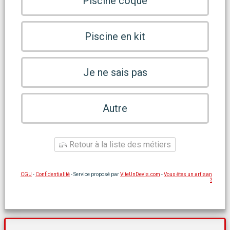
Piscine coque
Piscine en kit
Je ne sais pas
Autre
Retour à la liste des métiers
CGU
-
Confidentialité
- Service proposé par
ViteUnDevis.com
-
Vous êtes un artisan
?