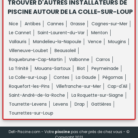
TROUVER D'AUTRES INSTALLATEURS DE
PISCINE
AUTOUR DE LA COLLE-SUR-LOUP
Nice
Antibes
Cannes
Grasse
Cagnes-sur-Mer
Le Cannet
Saint-Laurent-du-Var
Menton
Vallauris
Mandelieu-la-Napoule
Vence
Mougins
Villeneuve-Loubet
Beausoleil
Roquebrune-Cap-Martin
Valbonne
Carros
La Trinité
Mouans-Sartoux
Biot
Peymeinade
La Colle-sur-Loup
Contes
La Gaude
Pégomas
Roquefort-les-Pins
Villefranche-sur-Mer
Cap-d'Ail
Saint-André-de-la-Roche
La Roquette-sur-Siagne
Tourrette-Levens
Levens
Drap
Gattières
Tourrettes-sur-Loup
Defi-Piscine.com - Votre
piscine
pas cher près de chez vous - ©
Copyright 2021