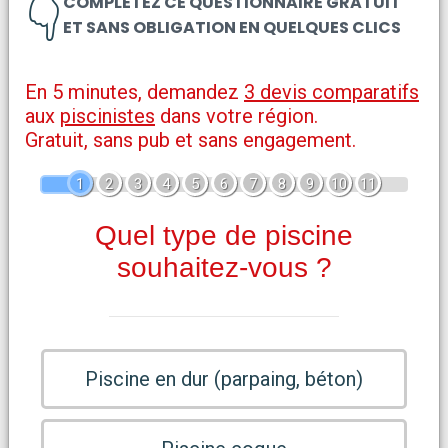
👇
COMPLÉTEZ CE QUESTIONNAIRE GRATUIT
ET SANS OBLIGATION EN QUELQUES CLICS
En 5 minutes, demandez
3 devis comparatifs
aux
piscinistes
dans votre région.
Gratuit, sans pub et sans engagement.
1
2
3
4
5
6
7
8
9
10
11
Quel type de piscine
souhaitez-vous ?
Piscine en dur (parpaing, béton)